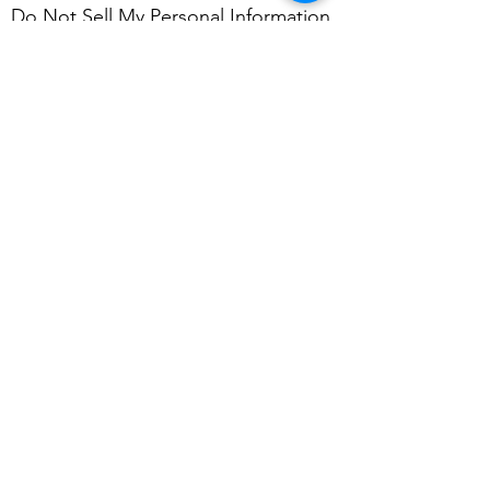
Do Not Sell My Personal Information
Sorry, the checkout page does not
ahmedstella6@gmail.com
support sharing
Copied to clipboard
VAT:
3118468286
SAIP REGISTERATION
NO.
23-12-3733756