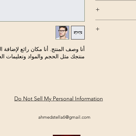
ة المزيد من المعلومات
وتعليمات التنظيف. تعد
ذا المنتج مميزًا وكيف
كان رائع لإعلام عملائك
م عن مشترياتهم. يعد
 الاستبدال طريقة
كنهم الشراء بثقة.
 المزيد من المعلومات
د تقديم معلومات
يقة رائعة لبناء
منتجك مثل الحجم والمواد وتعليمات العن
 منك بثقة.
Do Not Sell My Personal Information
ahmedstella6@gmail.com