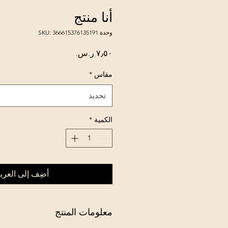
أنا منتج
وحدة SKU: 366615376135191
السعر
مقاس
*
تحديد
الكمية
*
أضِف إلى العرب
معلومات المنتج